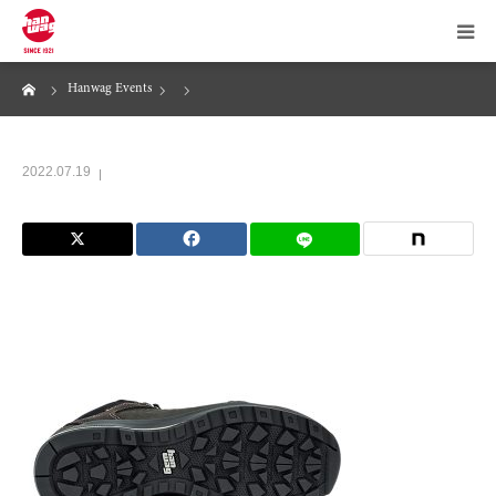
ーム
Hanwag Events
News
About Hanwag
2022.07.19
Products
Maintenance
Store Locator
Online Store