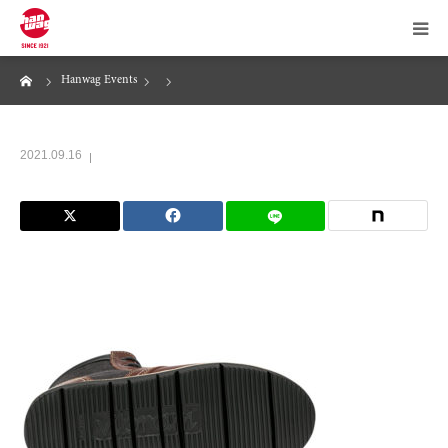
ーム
Hanwag Events
News
About Hanwag
2021.09.16
Products
Maintenance
Store Locator
Online Store