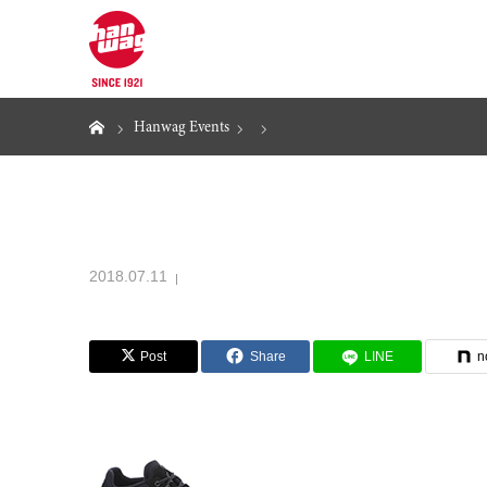
ホーム
Hanwag Events
2018.07.11
Post
Share
LINE
n